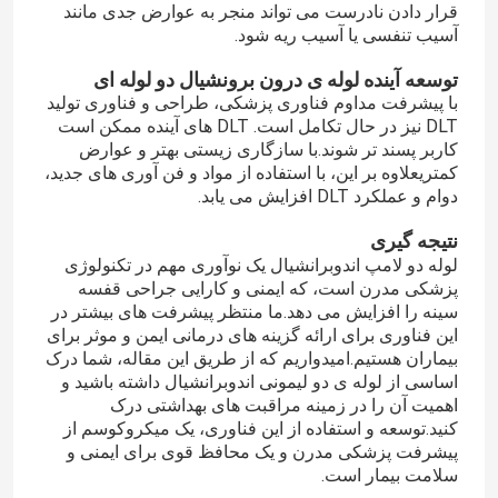
قرار دادن نادرست می تواند منجر به عوارض جدی مانند
آسیب تنفسی یا آسیب ریه شود.
توسعه آینده لوله ی درون برونشیال دو لوله ای
با پیشرفت مداوم فناوری پزشکی، طراحی و فناوری تولید
DLT نیز در حال تکامل است. DLT های آینده ممکن است
کاربر پسند تر شوند.با سازگاری زیستی بهتر و عوارض
کمتریعلاوه بر این، با استفاده از مواد و فن آوری های جدید،
دوام و عملکرد DLT افزایش می یابد.
نتیجه گیری
لوله دو لامپ اندوبرانشیال یک نوآوری مهم در تکنولوژی
پزشکی مدرن است، که ایمنی و کارایی جراحی قفسه
سینه را افزایش می دهد.ما منتظر پیشرفت های بیشتر در
این فناوری برای ارائه گزینه های درمانی ایمن و موثر برای
بیماران هستیم.امیدواریم که از طریق این مقاله، شما درک
اساسی از لوله ی دو لیمونی اندوبرانشیال داشته باشید و
اهمیت آن را در زمینه مراقبت های بهداشتی درک
کنید.توسعه و استفاده از این فناوری، یک میکروکوسم از
پیشرفت پزشکی مدرن و یک محافظ قوی برای ایمنی و
سلامت بیمار است.