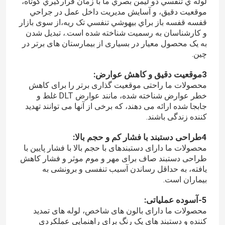
لوله ي تنفسي دو ليمن بصري ما با زمان قرارگيري کوتاه،
موقعيت دقيق، و آسايش مدیریت داخل عمل در جراحي
قفسه قفسه باز براي بیهوشي تنفسي تک ریه،از سوی بازار
نمایش واقعیت مجازی
و کارشناسان به رسمیت شناخته شده است.، تبدیل شدن
به یک محصول معیار در بسیاری از بیمارستان های برتر در
چین.
درباره ما
3موقعیت دقیق و کاهش عوارض:
محصولات ما راحتی موقعیت گذاری برتر را برای کاهش
تور کارخانه
خطر عوارض شناخته شده، مانند عوارض DLT غلط و
جابجا شده ارائه می دهند، که برخی از آنها می توانند تهدید
کننده زندگی باشند.
کنترل کیفیت
4طراحی دستبند با فشار کم و حجم بالا:
محصولات ما دارای دستبندهای با حجم بالا با فشار پایین با
با ما تماس بگیرید
طراحی دستبند صاف برای مهر و موم موثر و فشار کاهش
یافته، به حداقل رساندن آسیب تنفسی و برونشی به
بیماران است.
اخبار
5-آسوده عملیاتی:
محصولات ما دارای بالون های شاخص، لوله های تمدید
لوله تراشه تقویت شده
کننده و دستبند های یک رنگ برای راهنمایی عملکردی