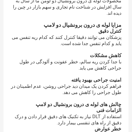
محصولات لوله ی درون برونشیال دو لومن ما از سال به
سال افزایش در شناخت نام تجاری و سهم بازار در چین را
دیده اند.
لوله کاتتر ساکشن
مزایا لوله ی درون برونشیال دو لامپ
کنترل دقیق
لوازم پزشکی
پزشکان می توانند دقیقا کنترل کنند که کدام ریه تنفس می
یابد و کدام تنفس جدا شده است.
لوله معده پی وی سی
کاهش مشکلات
با جدا کردن ریه سالم، خطر عفونت و آلودگی در طول
جراحی کاهش می یابد.
ماسک صورت بی حس کننده
امنیت جراحی بهبود یافته
فراهم کردن یک میدان دید جراحی روشن، عدم اطمینان در
لوله تراکئوستومی
طول جراحی را کاهش می دهد.
چالش های لوله ی درون برونشیال دو لامپ
الزامات فنی
استفاده از DLT نیاز به تکنیک های دقیق قرار دادن و درک
دقیق از راه های تنفسی بیمار دارد.
خطر عوارض