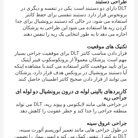
طراحی دستبند
DLT دارای دو دستبند است: یکی در تنفسه و دیگری در
برونخوس قرار دارد. دستبند تنفسی برای حفظ کاتتر
استفاده می شود، در حالی که دستبند برونشیال برای جدا
کردن ریه ها استفاده می شود.این طراحی به پزشکان
اجازه می دهد تا به طور انتخابی یک ریه را تنفس دهند.
تکنیک های موقعیت
قرار دادن مناسب کاتتر DLT برای موفقیت جراحی بسیار
مهم است. پزشکان معمولاً از برونکوسکوپ فیبر آپتیک
برای تأیید موقعیت کاتتر استفاده می کنند.با مشاهده اینکه
آیا دستبند برونشیال در برونکس هدف قرار دارد، پزشکان
می توانند از قرار دادن صحیح کاتتر اطمینان حاصل کنند.
کاربردهای بالینی لوله ی درون برونشیال دو لوله ای
جراحی ریه
در جراحی هایی مانند لابکتومی و پیوند ریه، DLT می تواند
منطقه جراحی را جدا کند و خطر عفونت را کاهش دهد.
جراحی عروق سینه
در طول جراحی هایی مانند تعمیر آنوریسم آئورت سینه،
DLT به کنترل تنفس کمک می کند و ایمنی بیمار را تضمین