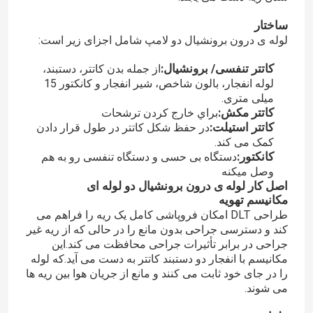
ساختار
لوله ی درون برونشیال دو لامپ شامل اجزای زیر است:
کاتتر تنفسی/ برونشیال:
از جمله بدن کاتتر، دستبند،
لوله انفجار، بالون شاخص، شیر انفجار و کانکتور 15
میلی متری.
کاتتر مکش:
براي خارج کردن ترشحات
کاتتر استیلت:
در حفظ شکل کاتتر در طول قرار دادن
کمک می کند.
کانکتور:
دستگاه بی حسی و دستگاه تنفسی رو به هم
وصل میکنه
اصل کار لوله ی درون برونشیال دو لوله ای
مکانیسم تهویه
طراحی DLT امکان فروپاشی کامل یک ریه را فراهم می
کند و دسترسی جراحی بدون مانع را در حالی که از ریه غیر
جراحی در برابر تأثیرات جراحی محافظت می کند.این
مکانیسم با انفجار دو دستبند کاتتر به دست می آید.که لوله
را در جای خود ثابت می کنند و مانع از جریان هوا بین ریه ها
می شوند.