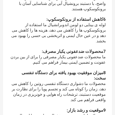
واضح، با دستبند برونشیال آبی برای شناسایی آسان با
برونکوسکوپ هستند.
لوله ی اندوتراخئالی دستبند شده دستبند نشده
6کاهش استفاده از برونکوسکوپ:
لوله ی بینایی دو لومن اندوبرانشیال ما استفاده از
لوله اندوتراخیال زره دار
برونکوسکوپ ها را کاهش می دهد، هزینه ها را کاهش می
دهد و در عین حال ایمنی و اثربخشی بی حسی را بهبود می
بخشد.
ماسک اکسیژن یکبار مصرف
7محصولات ضدعفونی یکبار مصرف:
ما محصولات ضدعفونی یکبار مصرفی را برای از بین بردن
ماسک حنجره راه هوایی
عفونت و تضمین ایمنی بیمار فراهم می کنیم.
8میزان موفقیت بهبود یافته برای دستگاه تنفسی
سخت:
کاتتر فولی لاتکس
محصولات ما دشواری دستگاه تنفسی روتین را کاهش می
دهد، زمان را کوتاه می کند و تجسم پویا را برای نظارت بر
موقعیت دستبند، ترشحات راه هوایی و خونریزی در زمان
کاتتر فولی سیلیکونی
واقعی فراهم می کند.
9موقعیت و رشد بازار:
محصولات یکبار مصرفی اورولوژی