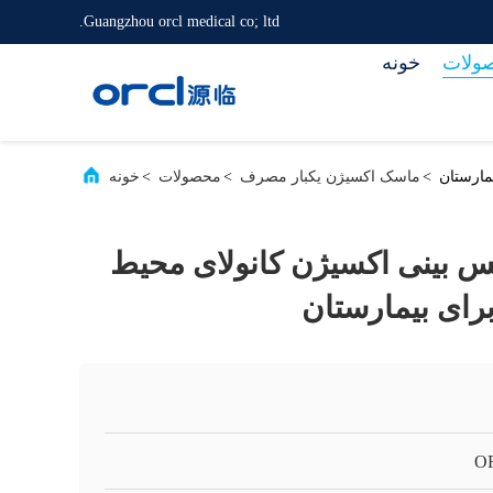
Guangzhou orcl medical co; ltd.
ولات
خونه
>
ماسک اکسیژن یکبار مصرف
>
محصولات
>
خونه
نرم لمس بینی اکسیژن کانولای محیط
رای بیمارستان
O