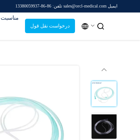
ایمیل sales@orcl-medical.com
تلفن: 86-86-13380059937
مناسبت 


درخواست نقل قول