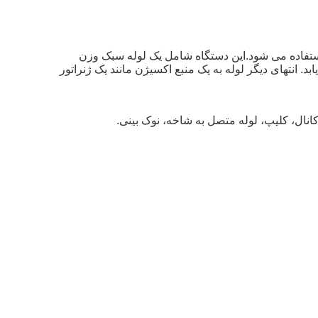
کانولای بینی یک دستگاه است که برای تحویل اکسیژن اضافی یا افزایش جریان هوا به بیمار یا فردی که به کمک تنفسی نیاز دارد استفاده می شود.این دستگاه شامل یک لوله سبک وزن 
است که در یک سر به دو شاخه تقسیم می شود که در سوراخ های بینی قرار می گیرد و از آن ترکیبی از هوا و اکسیژن جریان می یابد. انتهای دیگر لوله به یک منبع اکسیژن مانند یک ژنراتور 
انال،
کلیپ، لوله متصل به شاخه، نوک بینی.