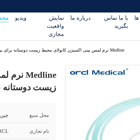
ها
با ما تماس
درباره ما
نمایش
ویدیو
محص
بگیرید
واقعیت
مجازی
Medline نرم لمس بینی اکسیژن کانولای محیط زیست دوستانه برای بیمارستان
Medline 
زیست دوستانه ب
محل منبع
چین
نام تجاری
RCL