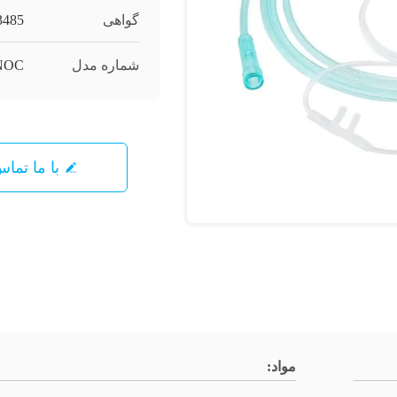
گواهی
3485
شماره مدل
NOC
با ما تما
مواد: