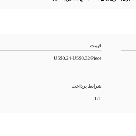
قیمت
US$0.24-US$0.32/Piece
شرایط پرداخت
T/T