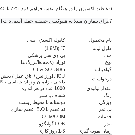
6.
غلظت اکسیژن را در هنگام تنفس فراهم کنید: 25٪ تا 40٪
7.
برای بیماران مبتلا به هیپوکسی خفیف، حمله آسم، ذات ا
نام محصول
کانوله اکسیژن بینی
طول لوله
7" ((1.8M)
مواد
پی وی سی پزشکی
نوع
نوزادان/بچه ها/بزرگ ها
گواهینامه
CE&ISO13485
درخواست
داخلی ، زایمان و زنان شناسی ، کلی
مقدار تولیدی
1000 عدد در هر اندازه
رنگ
شفاف یا سبز
ویژگی
دوستانه با محیط زیست
بی ثمر
نه عقیم یا E.O. عقیم سازی
خدمات
OEM/ODM
بندر
FOB گوانگژو
زمان نمونه گیری
1-3 روز کاری