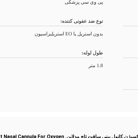
پی وی سی پزشکی
نوع ضد عفونی کننده:
بدون استریل یا EO استریلیزاسیون
طول لوله:
1.8 متر
اکسیژن,کانول بینی سافت تاچ مدلاین
,
t Nasal Cannula For Oxygen