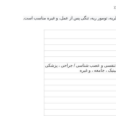
لریه، تومور ریه، تنگی پس از عمل، و غیره مناسب است.
ICU / اورژانس / اتاق عمل / بخش تنفسی و عصب شناسی / جراحی ، پزشکی 
نیک ، جامعه ، و غیره