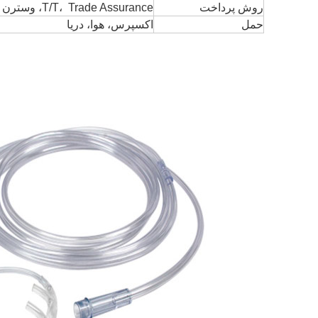
روش پرداخت
T/T،  Trade Assurance، وسترن يونين
حمل
اکسپرس، هوا، دریا